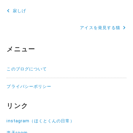
投
寂しげ
稿
アイスを発見する猫
ナ
ビ
メニュー
ゲ
ー
このブログについて
シ
ョ
プライバシーポリシー
ン
リンク
instagram（ほくとくんの日常）
楽天room