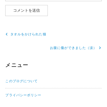
投
タオルをかけられた猫
稿
お腹に傷ができました（涙）
ナ
ビ
メニュー
ゲ
ー
このブログについて
シ
ョ
プライバシーポリシー
ン